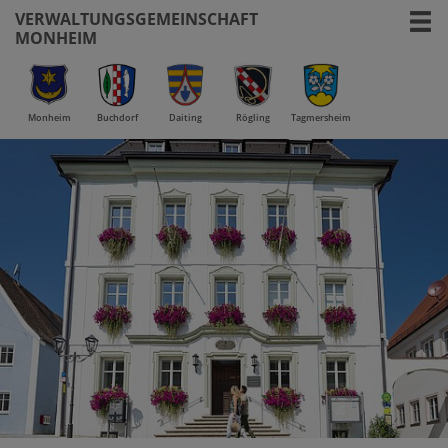
VERWALTUNGSGEMEINSCHAFT
MONHEIM
Monheim
Buchdorf
Daiting
Rögling
Tagmersheim