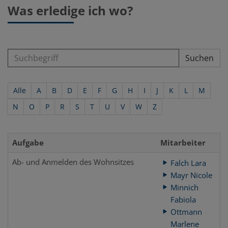
Was erledige ich wo?
Suchen
Alle
A
B
D
E
F
G
H
I
J
K
L
M
N
O
P
R
S
T
U
V
W
Z
Aufgabe
Mitarbeiter
Ab- und Anmelden des Wohnsitzes
Falch Lara
Mayr Nicole
Minnich
Fabiola
Ottmann
Marlene