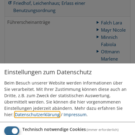
Friedhof, Leichenhaus; Erlass einer
Benutzungsordnung
Führerscheinanträge
Falch Lara
Mayr Nicole
Minnich
Fabiola
Ottmann
Marlene
Steidle
Einstellungen zum Datenschutz
Sandra
Beim Besuch unserer Website werden Informationen über
Führungszeugnis
Falch Lara
Sie verarbeitet. Mit Ihrer Zustimmung können diese auch an
Mayr Nicole
Dritte, z.B. zum Zweck der statistischen Auswertung,
Minnich
übermittelt werden. Sie können die hier vorgenommenen
Fabiola
Einstellungen jederzeit abändern.
Mehr dazu erfahren Sie
Ottmann
hier:
Datenschutzerklärung
/
Impressum
.
Marlene
Steidle
Technisch notwendige Cookies
(immer erforderlich)