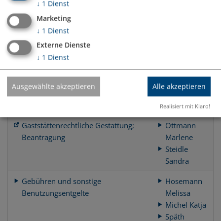
Sandra
↓
1
Dienst
Marketing
Fundsachen
Falch Lara
↓
1
Dienst
Mayr Nicole
Externe Dienste
Minnich
Fabiola
↓
1
Dienst
Ottmann
Marlene
Ausgewählte akzeptieren
Alle akzeptieren
Schlipf
Martina
Realisiert mit Klaro!
Gaststättenrechtliche Gestattung;
Ottmann
Beantragung
Marlene
Steidle
Sandra
Gebühren und sonstige
Hosemann
Benutzungsentgelte
Melissa
Michel Katja
Späth