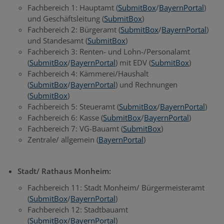
Fachbereich 1: Hauptamt (
SubmitBox
/
BayernPortal
)
und Geschäftsleitung (
SubmitBox
)
Fachbereich 2: Bürgeramt (
SubmitBox
/
BayernPortal
)
und Standesamt (
SubmitBox
)
Fachbereich 3: Renten- und Lohn-/Personalamt
(
SubmitBox
/
BayernPortal
) mit EDV (
SubmitBox
)
Fachbereich 4: Kämmerei/Haushalt
(
SubmitBox
/
BayernPortal
) und Rechnungen
(
SubmitBox
)
Fachbereich 5: Steueramt (
SubmitBox
/
BayernPortal
)
Fachbereich 6: Kasse (
SubmitBox
/
BayernPortal
)
Fachbereich 7: VG-Bauamt (
SubmitBox
)
Zentrale/ allgemein (
BayernPortal
)
Stadt/ Rathaus Monheim:
Fachbereich 11: Stadt Monheim/ Bürgermeisteramt
(
SubmitBox
/
BayernPortal
)
Fachbereich 12: Stadtbauamt
(
SubmitBox
/
BayernPortal
)