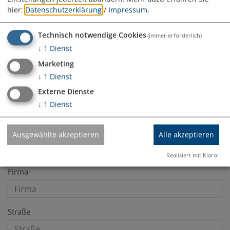
hier:
Datenschutzerklärung
/
Impressum
.
Kontaktformular: Verwaltungsgemeinschaft Monheim
(Zentrale: info@...)
Technisch notwendige Cookies
(immer erforderlich)
↓
1
Dienst
Anrede
Marketing
↓
1
Dienst
Vorname*
Externe Dienste
↓
1
Dienst
Nachname*
Ausgewählte akzeptieren
Alle akzeptieren
Realisiert mit Klaro!
Firma
Straße