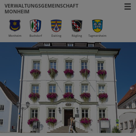
VERWALTUNGSGEMEINSCHAFT
MONHEIM
Monheim
Buchdorf
Daiting
Rögling
Tagmersheim