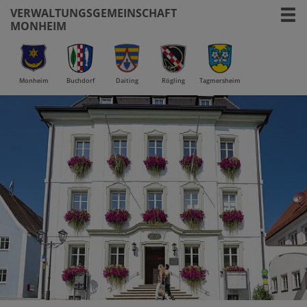
VERWALTUNGSGEMEINSCHAFT
MONHEIM
Monheim
Buchdorf
Daiting
Rögling
Tagmersheim