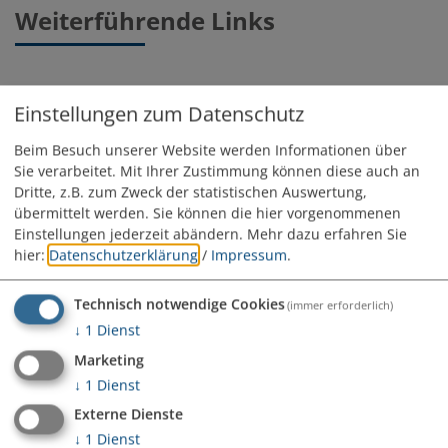
Weiterführende Links
Homepage der
Monheimer Alb
Einstellungen zum Datenschutz
Homepage der
LAG Monheimer Alb - AltmühlJura
Beim Besuch unserer Website werden Informationen über
Homepage des
Ferienlandes DONAURIES
Sie verarbeitet. Mit Ihrer Zustimmung können diese auch an
Dritte, z.B. zum Zweck der statistischen Auswertung,
Homepage des
Landratsamtes Donau-Ries
übermittelt werden. Sie können die hier vorgenommenen
Homepage der VG im
Bayerischen Behördenwegweiser
Einstellungen jederzeit abändern.
Mehr dazu erfahren Sie
Homepage der
Bayerischen Staatsregierung
und
hier:
Datenschutzerklärung
/
Impressum
.
zugehörigen
Ministerien
Technisch notwendige Cookies
(immer erforderlich)
↓
1
Dienst
Marketing
↓
1
Dienst
VERWALTUNGSGEMEINSCHAFT MONHEIM
Marktplatz 23 | 86653 Monheim
Externe Dienste
Fax: 09091/9091-44
↓
1
Dienst