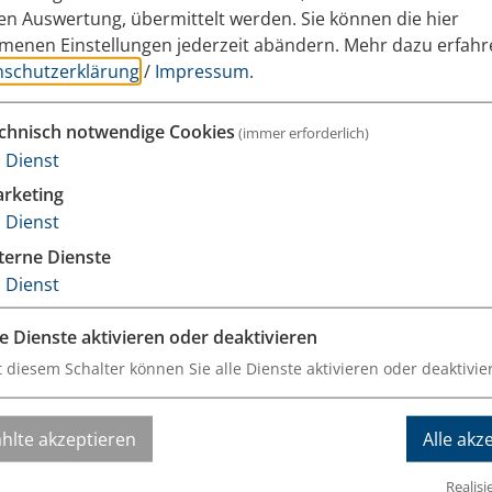
hen Auswertung, übermittelt werden. Sie können die hier
eachten Sie dabei aber, dass Sie diese unsichere, un
enen Einstellungen jederzeit abändern.
Mehr dazu erfahr
 unserer Empfehlung auf eigene Verantwortung verw
nschutzerklärung
/
Impressum
.
tzlich nur noch die neue, sichere Kommunikationsmet
chnisch notwendige Cookies
(immer erforderlich)
1
Dienst
(Zentrale: info@...)
rketing
1
Dienst
terne Dienste
1
Dienst
le Dienste aktivieren oder deaktivieren
Nachname*
t diesem Schalter können Sie alle Dienste aktivieren oder deaktivie
hlte akzeptieren
Alle akz
Realisi