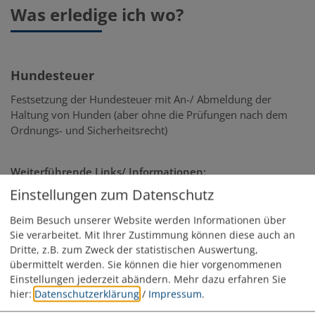
Was erledige ich wo?
Hundesteuer
Festsetzung der Hundesteuer mit An-/ Abmeldung der
Haltung von Hunden (aber ohne die Prüfungen nach dem
Ordnungs- und Sicherheitsrecht)
Weiterführende Links/ Informationen:
Häufig gestellte Fragen (FAQ), Vordrucke und weitere
Einstellungen zum Datenschutz
wichtige (rechtliche) Grundlagen zur Aufgabe finden Sie
Beim Besuch unserer Website werden Informationen über
unter folgender Seite:
Sie verarbeitet. Mit Ihrer Zustimmung können diese auch an
=>
Hundesteuer
Dritte, z.B. zum Zweck der statistischen Auswertung,
übermittelt werden. Sie können die hier vorgenommenen
Einstellungen jederzeit abändern.
Mehr dazu erfahren Sie
Zuständiger Fachbereich: Steuer-/ Abgabenamt (FB5)
hier:
Datenschutzerklärung
/
Impressum
.
=>
Steuer-/Abgabenamt
(FB5) der VG Monheim