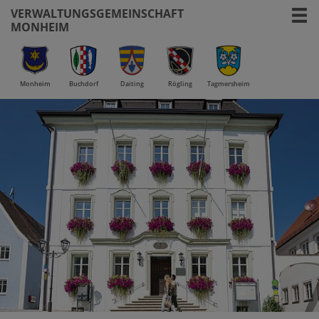
VERWALTUNGSGEMEINSCHAFT
MONHEIM
Monheim
Buchdorf
Daiting
Rögling
Tagmersheim