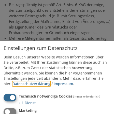
Beitragspflichtig ist gemäß Art. 5 Abs. 6 KAG derjenige,
der zum Zeitpunkt des Entstehens der erstmaligen oder
weiteren Beitragsschuld (z. B. mit Satzungserlass,
Fertigstellung der Maßnahme, Eintritt von Änderungen, ...)
als
Eigentümer des Grundstücks
oder
Erbbauberechtigter im Grundbuch eingetragen ist.
Mehrere Miteigentümer haften als Gesamtschuldner (vgl.
hierzu auch umfassendere Informationen zur
Einstellungen zum Datenschutz
Gesamtschuldnerschaft
unter den allgemeinen Fragen
und Grundlagen zum Abgabenrecht/-wesen
).
Beim Besuch unserer Website werden Informationen über
Sie verarbeitet. Mit Ihrer Zustimmung können diese auch an
Dritte, z.B. zum Zweck der statistischen Auswertung,
übermittelt werden. Sie können die hier vorgenommenen
Einstellungen jederzeit abändern.
Mehr dazu erfahren Sie
hier:
Datenschutzerklärung
/
Impressum
.
Technisch notwendige Cookies
(immer erforderlich)
↓
1
Dienst
Marketing