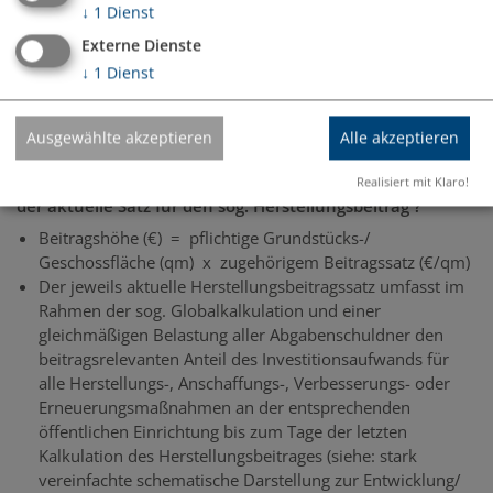
↓
1
Dienst
Externe Dienste
↓
1
Dienst
Ausgewählte akzeptieren
Alle akzeptieren
In welcher Höhe fallen Beiträge an bzw. wie ergibt sich
Realisiert mit Klaro!
der aktuelle Satz für den sog. Herstellungsbeitrag ?
Beitragshöhe (€) = pflichtige Grundstücks-/
Geschossfläche (qm) x zugehörigem Beitragssatz (€/qm)
Der jeweils aktuelle Herstellungsbeitragssatz umfasst im
Rahmen der sog. Globalkalkulation und einer
gleichmäßigen Belastung aller Abgabenschuldner den
beitragsrelevanten Anteil des Investitionsaufwands für
alle Herstellungs-, Anschaffungs-, Verbesserungs- oder
Erneuerungsmaßnahmen an der entsprechenden
öffentlichen Einrichtung bis zum Tage der letzten
Kalkulation des Herstellungsbeitrages (siehe: stark
vereinfachte schematische Darstellung zur Entwicklung/