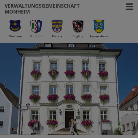
VERWALTUNGSGEMEINSCHAFT
MONHEIM
Monheim
Buchdorf
Daiting
Rögling
Tagmersheim