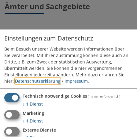
Ämter und Sachgebiete
Fachbereich 3: Rentenversicherung | Bezüge
Einstellungen zum Datenschutz
Beim Besuch unserer Website werden Informationen über
Kontakt
Sie verarbeitet. Mit Ihrer Zustimmung können diese auch an
personalamt@vg-monheim.de
Dritte, z.B. zum Zweck der statistischen Auswertung,
übermittelt werden. Sie können die hier vorgenommenen
Einstellungen jederzeit abändern.
Mehr dazu erfahren Sie
Mitarbeiter
hier:
Datenschutzerklärung
/
Impressum
.
Gayr Anna-Lena
Roßkopf Julian
Technisch notwendige Cookies
(immer erforderlich)
Späth Bernadette
↓
1
Dienst
Marketing
↓
1
Dienst
VERWALTUNGSGEMEINSCHAFT MONHEIM
Externe Dienste
Marktplatz 23 | 86653 Monheim