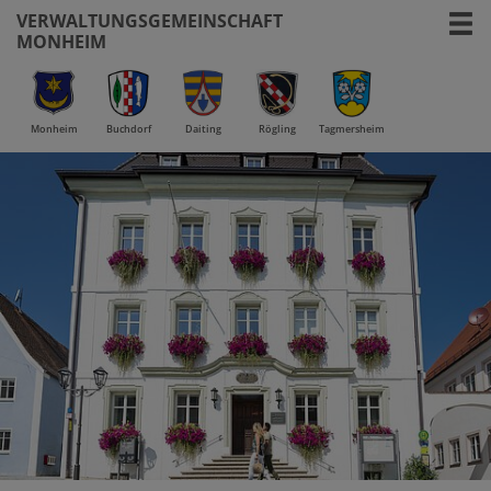
VERWALTUNGSGEMEINSCHAFT
MONHEIM
Monheim
Buchdorf
Daiting
Rögling
Tagmersheim