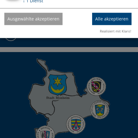
Fax: 09091/9091-44
↓
1
Dienst
09091/9091-0
Ausgewählte akzeptieren
Alle akzeptieren
Realisiert mit Klaro!
info@vg-monheim.de