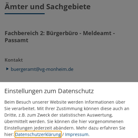
Ämter und Sachgebiete
Fachbereich 2: Bürgerbüro - Meldeamt -
Passamt
Kontakt
buergeramt@vg-monheim.de
Leitung
Einstellungen zum Datenschutz
Steidle Sandra
Telefon:
09091 9091-23
Beim Besuch unserer Website werden Informationen über
Sie verarbeitet. Mit Ihrer Zustimmung können diese auch an
Zimmer:
2
Dritte, z.B. zum Zweck der statistischen Auswertung,
übermittelt werden. Sie können die hier vorgenommenen
Stellvertreter/in
Einstellungen jederzeit abändern.
Mehr dazu erfahren Sie
hier:
Datenschutzerklärung
/
Impressum
.
Steidle Sandra