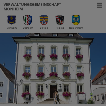
VERWALTUNGSGEMEINSCHAFT
MONHEIM
Monheim
Buchdorf
Daiting
Rögling
Tagmersheim