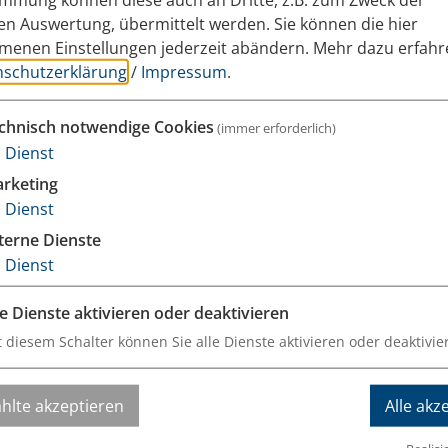
hen Auswertung, übermittelt werden. Sie können die hier
enen Einstellungen jederzeit abändern.
Mehr dazu erfahr
nschutzerklärung
/
Impressum
.
Nachname*
chnisch notwendige Cookies
(immer erforderlich)
1
Dienst
rketing
1
Dienst
terne Dienste
Fax
1
Dienst
le Dienste aktivieren oder deaktivieren
t diesem Schalter können Sie alle Dienste aktivieren oder deaktivie
hlte akzeptieren
Alle akz