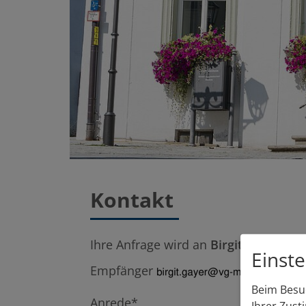
Kontakt
Ihre Anfrage wird an
Birgit Gayer
weit
Einst
Empfänger
Beim Besuc
Anrede*
Ihrer Zust