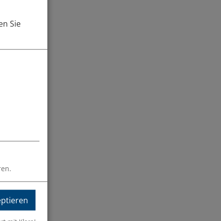
en Sie
ren.
eptieren