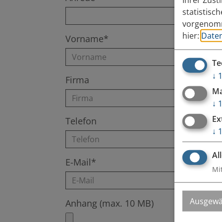
statistisc
vorgenomm
hier:
Date
Vorname*
Te
↓
Firma
Ma
↓
Ex
Telefon
↓
Al
E-Mail*
Mi
Ausgewä
Anhang (max. 10 MB)