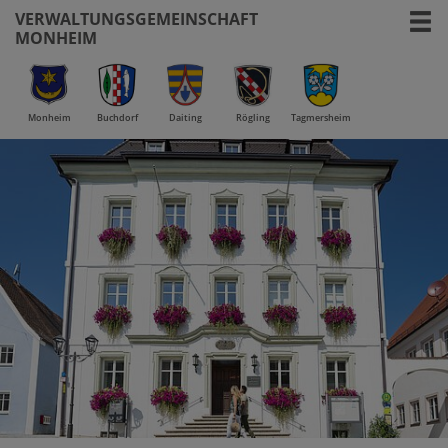
VERWALTUNGSGEMEINSCHAFT
MONHEIM
Monheim
Buchdorf
Daiting
Rögling
Tagmersheim