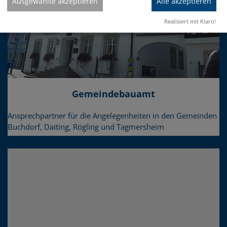
Ausgewählte akzeptieren
Alle akzeptieren
Realisiert mit Klaro!
Gemeindebauamt
Ansprechpartner für die Angelegenheiten in den Gemeinden
Buchdorf, Daiting, Rögling und Tagmersheim