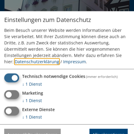
Einstellungen zum Datenschutz
Beim Besuch unserer Website werden Informationen über
Sie verarbeitet. Mit Ihrer Zustimmung können diese auch an
Dritte, z.B. zum Zweck der statistischen Auswertung,
übermittelt werden. Sie können die hier vorgenommenen
Einstellungen jederzeit abändern.
Mehr dazu erfahren Sie
hier:
Datenschutzerklärung
/
Impressum
.
Stadtbauamt
Technisch notwendige Cookies
Ansprechpartner für die Angelegenheiten im Bereich der
(immer erforderlich)
Stadt Monheim
↓
1
Dienst
Marketing
↓
1
Dienst
Externe Dienste
↓
1
Dienst