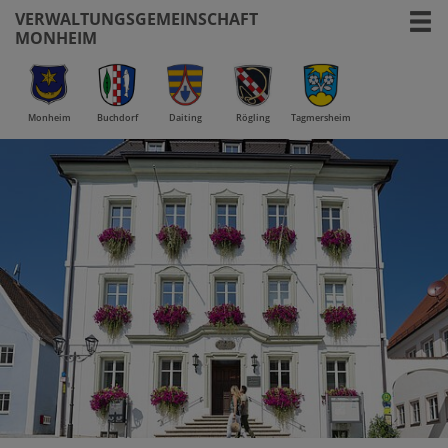
VERWALTUNGSGEMEINSCHAFT
MONHEIM
Monheim
Buchdorf
Daiting
Rögling
Tagmersheim