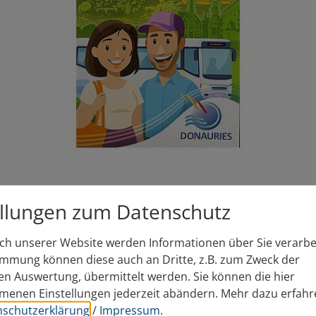
se und Bahnen 2026 im Landk
ellungen zum Datenschutz
h unserer Website werden Informationen über Sie verarbei
immung können diese auch an Dritte, z.B. zum Zweck der
hen Auswertung, übermittelt werden. Sie können die hier
sammenarbeit mit der Verkehrsgemeinschaft
enen Einstellungen jederzeit abändern.
Mehr dazu erfahr
 Bahnen für das Jahr 2026 im Landkreis
nschutzerklärung
/
Impressum
.