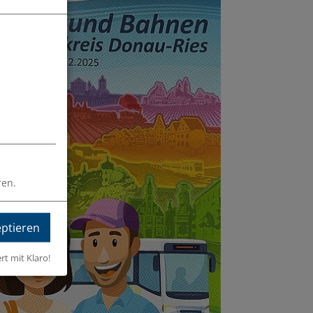
ren.
eptieren
ert mit Klaro!