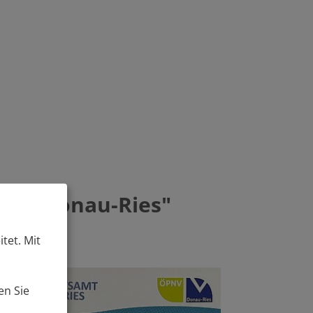
reis Donau-Ries"
tet. Mit
en Sie