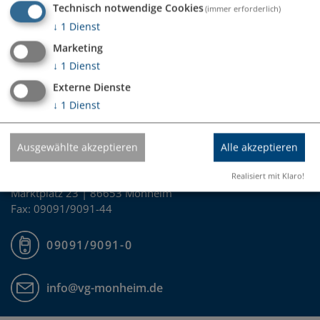
Technisch notwendige Cookies
Partner digikoo mit der Erstellung eines kommunalen
(immer erforderlich)
Wärmeplans beauftragt, um eine klimafreundliche
↓
1
Dienst
Wärmeversorgung für die rund 8.000 Einwohner zu
Marketing
entwickeln.
↓
1
Dienst
Alle Informationen finden Sie
HIER
Externe Dienste
VG Monheim -
info@vg-monheim.de
↓
1
Dienst
Ausgewählte akzeptieren
Alle akzeptieren
VERWALTUNGSGEMEINSCHAFT MONHEIM
Realisiert mit Klaro!
Marktplatz 23 | 86653 Monheim
Fax: 09091/9091-44
09091/9091-0
info@vg-monheim.de