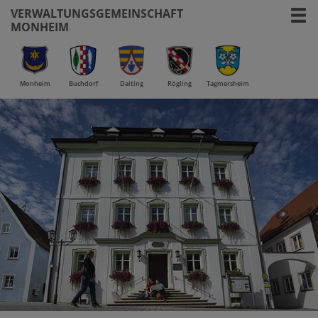
VERWALTUNGSGEMEINSCHAFT
MONHEIM
Monheim
Buchdorf
Daiting
Rögling
Tagmersheim