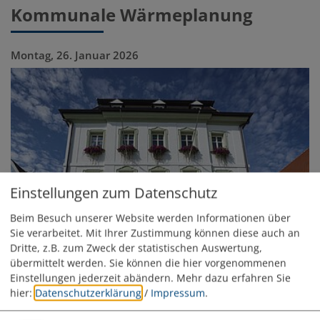
Kommunale Wärmeplanung
Montag, 26. Januar 2026
Einstellungen zum Datenschutz
Beim Besuch unserer Website werden Informationen über
Sie verarbeitet. Mit Ihrer Zustimmung können diese auch an
Dritte, z.B. zum Zweck der statistischen Auswertung,
übermittelt werden. Sie können die hier vorgenommenen
Einstellungen jederzeit abändern.
Mehr dazu erfahren Sie
hier:
Datenschutzerklärung
/
Impressum
.
Die Stadt Monheim hat gemeinsam mit den Gemeinden
Daiting, Rögling und Tagmersheim die Lechwerke und ihren