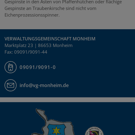
Gespinste in den Ästen von Pfaffenhütchen oder flächige
Gespinste an Traubenkirsche sind nicht vom
Eichenprozessionsspinner.
VERWALTUNGSGEMEINSCHAFT MONHEIM
Marktplatz 23 | 86653 Monheim
Fax: 09091/9091-44
09091/9091-0
info@vg-monheim.de