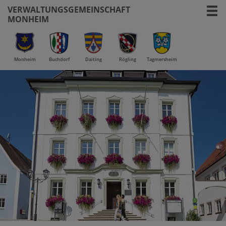
VERWALTUNGSGEMEINSCHAFT
MONHEIM
Monheim
Buchdorf
Daiting
Rögling
Tagmersheim