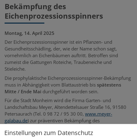
Bekämpfung des
Eichenprozessionsspinners
Montag, 14. April 2025
Der Eichenprozessionsspinner ist ein Pflanzen- und
Gesundheitsschädling, der, wie der Name schon sagt,
vornehmlich an Eichenbäumen auftritt. Betroffen sind
zumeist die Gattungen Roteiche, Traubeneiche und
Stieleiche.
Die prophylaktische Eichenprozessionsspinner-Bekämpfung
muss in Abhängigkeit vom Blattaustrieb bis
spätestens
Mitte / Ende Mai
durchgeführt worden sein.
Für die Stadt Monheim wird die Firma Garten- und
Landschaftsbau Meyer, Altendettelsauer Straße 16, 91580
Petersaurach (Tel. 0 98 72 / 95 30 00,
www.meyer-
galabau.de
) zur präventiven Bekämpfung des
Eichenprozessionsspinners tätig sein.
Einstellungen zum Datenschutz
Für Eichen
auf privatem Grund
empfiehlt es sich,