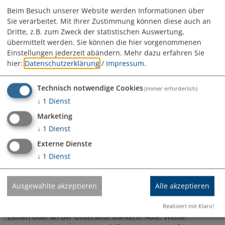
diesbezüglich mit dieser Firma Kontakt aufzunehmen, da
Beim Besuch unserer Website werden Informationen über
diese Maßnahmen grundsätzlich
vom Fachmann
Sie verarbeitet. Mit Ihrer Zustimmung können diese auch an
Dritte, z.B. zum Zweck der statistischen Auswertung,
durchgeführt werden sollen. Die Kosten für die
übermittelt werden. Sie können die hier vorgenommenen
Schädlingsbekämpfung auf privaten Grund trägt der
Einstellungen jederzeit abändern.
Mehr dazu erfahren Sie
Auftraggeber selbst.
hier:
Datenschutzerklärung
/
Impressum
.
Auf Grund der Erfahrungen der letzten Jahre werden Eichen
im Gemeindegebiet gegen den Raupenbefall behandelt. Die
Technisch notwendige Cookies
(immer erforderlich)
Behandlung beginnt ca. Anfang Mai. Eine Ausweitung der
↓
1
Dienst
Bekämpfung gegen den Eichenprozessionsspinner auf alle
Waldränder und im Wald ist aus rechtlichen und praktischen
Marketing
Gesichtspunkten nicht möglich. Da der Kontakt mit den
↓
1
Dienst
Brennhaaren der Raupen bei Menschen, aber auch bei
Externe Dienste
Tieren, starke Reizungen der Haut und der Atemwege
↓
1
Dienst
hervorrufen kann, geben wir folgende Empfehlungen beim
Aufenthalt in der Natur:
Berühren Sie auf keinen Fall die Gespinstnester des
Ausgewählte akzeptieren
Alle akzeptieren
Eichenprozessionsspinners.
Die Gespinstnester des
Eichenprozessionsspinners befinden sich am Stamm der
Realisiert mit Klaro!
Eichen oder an der Unterseite stärkerer Äste. Weiße